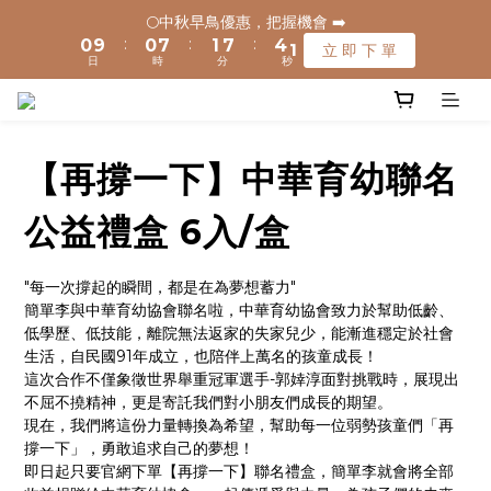
:
:
:
0
9
0
7
1
7
4
0
立 即 下 單
1
1
8
2
8
5
1
🌕中秋早鳥優惠，把握機會 ➡️
日
時
分
秒
9
9
9
8
6
0
6
3
:
:
:
0
9
0
7
1
7
4
0
8
8
9
8
立 即 下 單
7
5
5
2
日
時
分
秒
🚚 全館滿$1200元享免運(常溫) 🧊滿$1500元享免運費(低溫) 🌟
8
6
0
6
3
7
7
8
7
6
4
4
1
離島地區，滿$3000就免運(常溫)
7
5
5
2
6
6
7
6
5
3
3
0
6
4
4
1
5
5
6
9
5
4
2
2
5
3
3
0
4
4
5
8
4
3
1
1
✈️ 港澳配送 - 滿$3000免運(常溫) 
4
2
2
【再撐一下】中華育幼聯名
3
3
4
7
3
2
0
0
3
1
1
2
2
9
3
9
6
2
1
2
0
0
1
1
8
2
8
5
1
🌕中秋早鳥優惠，把握機會 ➡️
公益禮盒 6入/盒
0
1
:
:
:
0
9
0
7
1
7
4
0
立 即 下 單
日
時
分
秒
0
8
6
0
6
3
"每一次撐起的瞬間，都是在為夢想蓄力"
7
5
5
2
簡單李與中華育幼協會聯名啦，中華育幼協會致力於幫助低齡、
6
4
4
1
低學歷、低技能，離院無法返家的失家兒少，能漸進穩定於社會
5
3
3
0
生活，自民國91年成立，也陪伴上萬名的孩童成長！
4
2
2
這次合作不僅象徵世界舉重冠軍選手-郭婞淳面對挑戰時，展現出
3
1
1
不屈不撓精神，更是寄託我們對小朋友們成長的期望。
2
0
0
現在，我們將這份力量轉換為希望，幫助每一位弱勢孩童們「再
1
撐一下」，勇敢追求自己的夢想！
0
即日起只要官網下單【再撐一下】聯名禮盒，簡單李就會將全部