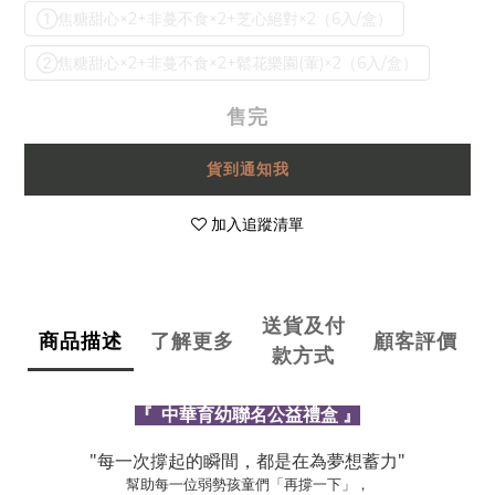
①焦糖甜心×2+非蔓不食×2+芝心絕對×2（6入/盒）
②焦糖甜心×2+非蔓不食×2+鬆花樂園(葷)×2（6入/盒）
售完
貨到通知我
加入追蹤清單
送貨及付
商品描述
了解更多
顧客評價
款方式
『
中華育幼聯名公益禮盒 』
"每一次撐起的瞬間，都是在為夢想蓄力"
幫助每一位弱勢孩童們「再撐一下」，