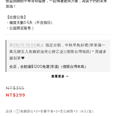
收益捐贈給中華育幼協會，一起傳遞愛與力量，為孩子們的未來
加油！
【出貨公告】
・備貨天數3-5天（不含假日）
・公益限定販售｜
至
08/15 16:00
截止
指定分類，中秋早鳥好禮(單筆滿一
萬元贈五入焦糖奶油夾心餅乙盒)(僅限台灣地區)＊買越多
越划算❤️
全店，全館滿$1200免運(常溫)（僅限台灣本島）
查看更多
NT$355
NT$299
品項
: ①焦糖甜心×2+非蔓不食×2+芝心絕對×2（6入/盒）