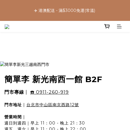
5
6
6
5
2
0
1
3
1
8
2
2
6
7
1
9
🌕中秋早鳥優惠，把握機會 ➡️
4
5
5
9
4
1
0
2
✈️ 港澳配送 - 滿$3000免運(常溫) 
:
:
:
0
7
1
1
5
6
0
8
立 即 下 單
3
4
4
8
9
3
0
1
日
時
分
秒
6
0
0
4
5
7
2
9
3
3
7
8
2
0
5
3
4
6
1
8
2
2
6
7
1
9
🌕中秋早鳥優惠，把握機會 ➡️
4
2
3
5
:
:
:
0
7
1
1
5
6
0
8
立 即 下 單
3
1
2
4
日
時
分
秒
6
0
0
4
5
7
2
0
1
3
5
3
4
6
1
0
2
4
2
3
5
0
1
3
1
2
4
0
2
0
1
3
1
0
2
簡單李 新光南西一館 B2F
0
1
0
門市專線
|
☎️ 0911-260-919
門市地址
|
台北市中山區南京西路12號
營業時間
|
週日到週四｜早上 11：00 - 晚上 21：30
週五、週六｜早上 11：00 - 晚上 22：00