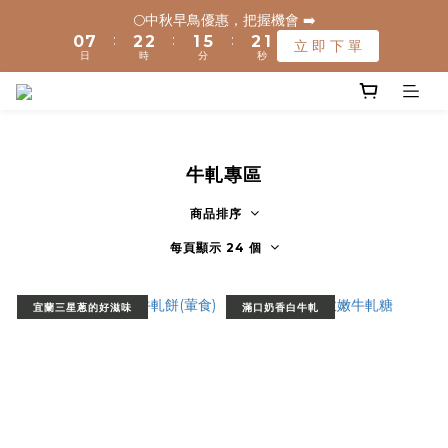
1
1
8
8
3
3
3
3
2
2
6
6
3
3
2
2
🌕中秋早鳥優惠，把握機會 ➡️
🌕中秋早鳥優惠，把握機會 ➡️
:
:
:
:
:
:
0
0
7
7
2
2
2
2
1
1
5
5
2
2
1
1
立 即 下 單
立 即 下 單
日
日
時
時
分
分
秒
秒
9
6
6
1
1
1
1
0
0
4
4
1
1
0
0
8
9
9
5
5
0
0
0
0
3
3
0
0
🚚 全館滿$1200元享免運(常溫) 🧊滿$1500元享免運費(低溫) 🌟
7
9
9
8
9
8
4
4
2
2
離島地區，滿$3000就免運(常溫)
6
8
8
7
8
7
3
3
1
1
5
7
7
6
7
6
2
2
0
0
4
6
6
5
9
6
5
1
1
牛軋專區
✈️ 港澳配送 - 滿$3000免運(常溫) 
3
5
5
4
8
5
4
0
0
2
9
4
4
3
7
4
3
商品排序
1
8
3
3
2
6
3
2
🌕中秋早鳥優惠，把握機會 ➡️
每頁顯示 24 個
:
:
:
0
7
2
2
1
5
2
1
立 即 下 單
日
時
分
秒
6
1
1
0
4
1
0
5
0
0
3
0
宜蘭三星蔥的好滋味
滿口奶香白牛軋
4
2
3
1
2
0
1
0