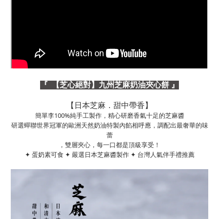
『
【芝心絕對】九州芝麻奶油夾心餅 』
【日本芝麻．甜中帶香】
簡單李100%純手工製作，精心研磨香氣十足的芝麻醬
研選蟬聯世界冠軍的歐洲天然奶油特製內餡相呼應，調配出最奢華的味
蕾
，雙層夾心，每一口都是頂級享受！
✦ 蛋奶素可食 ✦ 嚴選日本芝麻醬製作 ✦ 台灣人氣伴手禮推薦