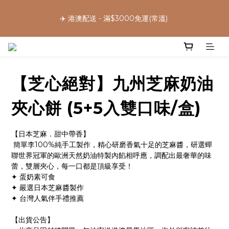
5
6
7
9
3
1
3
3
1
9
2
7
3
9
5
9
🌕中秋早鳥優惠，把握機會 ➡️
4
5
6
8
2
0
2
2
✈️ 港澳配送 - 滿$3000免運(常溫) 
:
:
:
0
8
1
6
2
8
4
8
立 即 下 單
3
4
9
5
7
1
1
1
日
時
分
秒
7
0
5
1
7
3
7
2
3
8
4
6
0
0
0
6
4
0
6
2
6
1
9
2
7
3
9
5
9
🌕中秋早鳥優惠，把握機會 ➡️
5
3
5
1
5
:
:
:
0
8
1
6
2
8
4
8
立 即 下 單
4
2
4
0
4
日
時
分
秒
7
0
5
1
7
3
7
3
1
3
3
【芝心絕對】九州芝麻奶油
6
4
0
6
2
6
2
0
2
2
5
3
5
1
5
1
1
1
4
2
4
0
4
夾心餅 (5+5入雙口味/盒)
0
0
0
3
1
3
3
2
0
2
2
【日本芝麻．甜中帶香】
1
1
1
 簡單李100%純手工製作，精心研磨香氣十足的芝麻醬，研選蟬
0
0
0
聯世界冠軍的歐洲天然奶油特製內餡相呼應，調配出最奢華的味
蕾，雙層夾心，每一口都是頂級享受！
✦ 蛋奶素可食
✦ 嚴選日本芝麻醬製作
✦ 台灣人氣伴手禮推薦
【出貨公告】