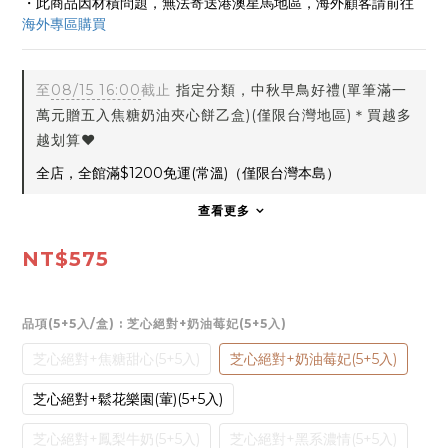
・此商品因材積問題，無法寄送港澳星馬地區，海外顧客請前往 
海外專區購買 
至
08/15 16:00
截止
指定分類，中秋早鳥好禮(單筆滿一
萬元贈五入焦糖奶油夾心餅乙盒)(僅限台灣地區)＊買越多
越划算❤️
全店，全館滿$1200免運(常溫)（僅限台灣本島）
查看更多
NT$575
品項(5+5入/盒)
: 芝心絕對+奶油莓妃(5+5入)
芝心絕對+焦糖甜心(5+5入)
芝心絕對+奶油莓妃(5+5入)
芝心絕對+鬆花樂園(葷)(5+5入)
芝心絕對+鳳梨牛奶(5+5入)
芝心絕對+黑系濃情(5+5入)