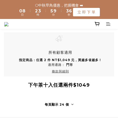
7
7
1
1
9
9
3
3
4
4
6
6
4
4
🌕中秋早鳥優惠，把握機會 ➡️
🌕中秋早鳥優惠，把握機會 ➡️
:
:
:
:
:
:
6
6
0
0
8
8
2
2
3
3
5
5
9
9
3
3
立 即 下 單
立 即 下 單
日
日
時
時
分
分
秒
秒
9
5
5
7
7
1
1
2
2
4
4
8
8
2
2
8
4
4
6
6
0
0
1
1
3
3
7
7
1
1
🚚 全館滿$1200元享免運(常溫) 🧊滿$1500元享免運費(低溫) 🌟
7
9
3
3
5
5
0
0
2
2
6
6
0
0
離島地區，滿$3000就免運(常溫)
6
8
9
9
2
2
4
4
1
1
5
5
5
7
8
8
1
1
3
3
0
0
4
4
4
6
7
9
7
0
0
2
2
3
3
✈️ 港澳配送 - 滿$3000免運(常溫) 
9
3
5
6
8
6
1
1
2
2
所有顧客適用
8
2
4
5
7
5
0
0
1
1
指定商品：任選 2 件 NT$1,049 元，買越多省越多！
7
1
9
3
4
6
4
🌕中秋早鳥優惠，把握機會 ➡️
0
0
適用通路：
門市
:
:
:
6
0
8
2
3
5
9
3
立 即 下 單
條款與細則
日
時
分
秒
5
7
1
2
4
8
2
4
6
0
1
3
7
1
下午茶十入任選兩件$1049
3
5
0
2
6
0
2
4
1
5
1
3
0
4
0
2
3
每頁顯示 24 個
1
2
0
1