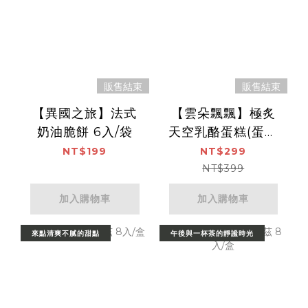
販售結束
販售結束
【異國之旅】法式
【雲朵飄飄】極炙
奶油脆餅 6入/袋
天空乳酪蛋糕(蛋奶
素) 6吋/盒
NT$199
NT$299
NT$399
加入購物車
加入購物車
來點清爽不膩的甜點
午後與一杯茶的靜謐時光