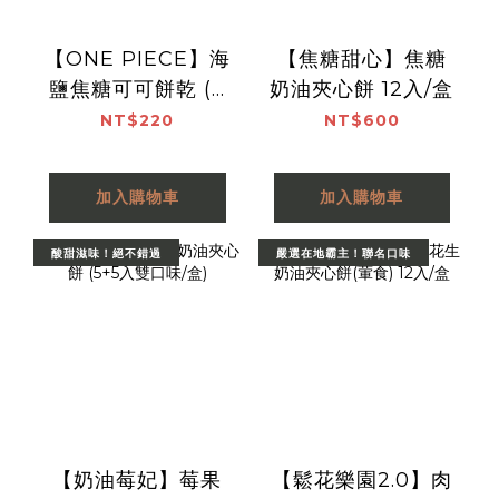
【ONE PIECE】海
【焦糖甜心】焦糖
鹽焦糖可可餅乾 (8
奶油夾心餅 12入/盒
片/盒)
NT$220
NT$600
加入購物車
加入購物車
酸甜滋味！絕不錯過
嚴選在地霸主！聯名口味
【奶油莓妃】莓果
【鬆花樂園2.0】肉