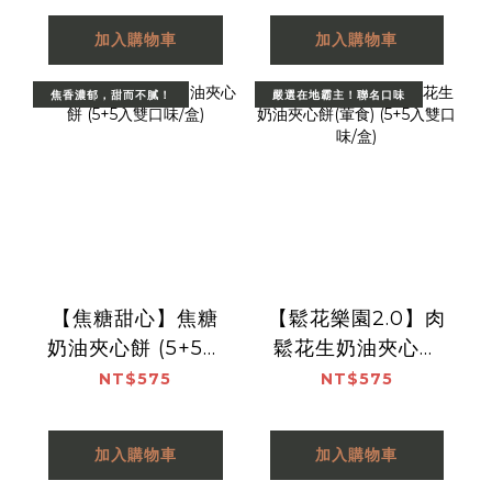
加入購物車
加入購物車
焦香濃郁，甜而不膩！
嚴選在地霸主！聯名口味
【焦糖甜心】焦糖
【鬆花樂園2.0】肉
奶油夾心餅 (5+5入
鬆花生奶油夾心餅
雙口味/盒)
(葷食) (5+5入雙口
NT$575
NT$575
味/盒)
加入購物車
加入購物車