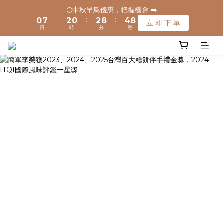
1
1
8
8
3
3
1
1
3
3
9
9
5
5
8
8
🌕中秋早鳥優惠，把握機會 ➡️
🌕中秋早鳥優惠，把握機會 ➡️
:
:
:
:
:
:
0
0
7
7
2
2
0
0
2
2
8
8
4
4
7
7
立 即 下 單
立 即 下 單
日
日
時
時
分
分
秒
秒
9
9
6
6
1
1
1
1
7
7
3
3
6
6
8
8
5
5
0
0
0
0
6
6
2
2
5
5
🚚 全館滿$1200元享免運(常溫) 🧊滿$1500元享免運費(低溫) 🌟
7
9
7
9
4
4
5
5
1
1
4
4
離島地區，滿$3000就免運(常溫)
6
8
6
8
3
3
4
4
0
0
3
3
5
7
5
7
9
2
2
3
3
2
2
4
6
4
6
8
1
1
2
2
1
1
✈️ 港澳配送 - 滿$3000免運(常溫) 
3
5
3
5
7
0
0
1
1
0
0
2
9
4
2
4
6
9
0
0
1
8
3
1
3
9
5
8
🌕中秋早鳥優惠，把握機會 ➡️
:
:
:
0
7
2
0
2
8
4
7
立 即 下 單
日
時
分
秒
6
1
1
7
3
6
5
0
0
6
2
5
4
5
1
4
3
4
0
3
2
3
2
1
2
1
0
1
0
0