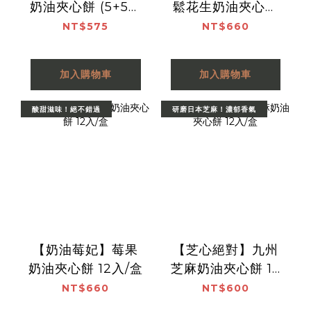
奶油夾心餅 (5+5入
鬆花生奶油夾心餅
雙口味/盒)
(葷食) 12入/盒
NT$575
NT$660
加入購物車
加入購物車
酸甜滋味！絕不錯過
研磨日本芝麻！濃郁香氣
【奶油莓妃】莓果
【芝心絕對】九州
奶油夾心餅 12入/盒
芝麻奶油夾心餅 12
入/盒
NT$660
NT$600