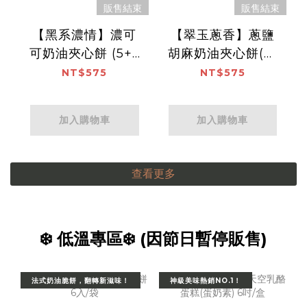
販售結束
販售結束
【黑系濃情】濃可
【翠玉蔥香】蔥鹽
可奶油夾心餅 (5+5
胡麻奶油夾心餅(五
入雙口味/盒)
辛素) (5+5入雙口
NT$575
NT$575
味/盒)
加入購物車
加入購物車
查看更多
❄️ 低溫專區❄️ (因節日暫停販售)
法式奶油脆餅，翻轉新滋味！
神級美味熱銷NO.1！