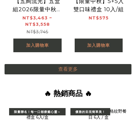
【五絢流光】五盒
【限量中秋】5+5入
組2026限量中秋禮
雙口味禮盒 10入/組
盒12入
NT$3,463 ~
NT$575
NT$3,558
NT$3,745
加入購物車
加入購物車
查看更多
🔥 熱銷商品 🔥
限量聯名！每一口都療癒心靈～
優雅的呈現簡單美！