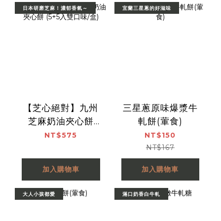
日本研磨芝麻！濃郁香氣～
宜蘭三星蔥的好滋味
【芝心絕對】九州
三星蔥原味爆漿牛
芝麻奶油夾心餅
軋餅(葷食)
(5+5入雙口味/盒)
NT$575
NT$150
NT$167
加入購物車
加入購物車
大人小孩都愛
滿口奶香白牛軋