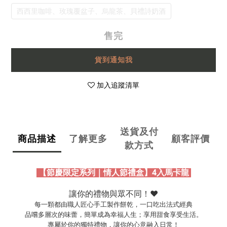
西西里咖啡、玫瑰覆盆子、烏龍茶、貝禮詩奶酒
售完
貨到通知我
加入追蹤清單
送貨及付
商品描述
了解更多
顧客評價
款方式
【節慶限定系列｜情人節禮盒】4入馬卡龍
讓你的禮物與眾不同！❤️
每一顆都由職人匠心手工製作餅乾，一口吃出法式經典
品嚐多層次的味蕾，簡單成為幸福人生；享用甜食享受生活。
專屬於你的獨特禮物，讓你的心意融入日常！