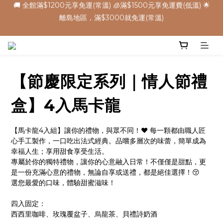
5
7
8
7
7
3
0
1
9
1
6
3
4
3
7
3
🌕中秋早鳥優惠，把握機會 ➡️
4
9
6
7
6
6
2
0
✈️ 港澳配送 - 滿$3000免運(常溫) 
8
:
:
:
0
5
2
3
2
6
2
立 即 下 單
3
8
5
6
5
9
5
1
日
時
分
秒
7
4
1
2
1
5
1
2
7
4
5
4
8
4
0
6
3
0
1
0
4
0
9
1
6
3
4
3
7
3
🌕中秋早鳥優惠，把握機會 ➡️
5
2
0
3
8
:
:
:
0
5
2
3
2
6
2
立 即 下 單
4
1
2
日
時
分
秒
7
4
1
2
1
5
1
3
0
1
【節慶限定系列｜情人節禮
6
3
0
1
0
4
0
2
0
5
2
0
3
1
4
1
2
盒】4入馬卡龍
0
3
0
1
2
0
【馬卡龍4入組】讓你的禮物，與眾不同！❤️ 每一顆都由職人匠
1
心手工製作，一口吃出法式經典。品嚐多層次的味蕾，簡單成為
0
幸福人生；享用甜食享受生活。
專屬於你的獨特禮物，讓你的心意融入日常！不僅僅是甜點，更
是一份充滿心意的禮物，無論自享或送禮，都是絕佳選擇！😚
選您最愛的口味，體驗甜蜜滋味！
四入固定：
西西里咖啡、玫瑰覆盆子、烏龍茶、貝禮詩奶酒