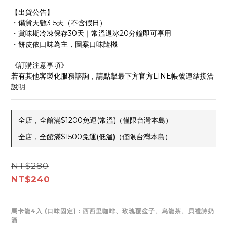
【出貨公告】
・備貨天數3-5天（不含假日）
・賞味期冷凍保存30天｜常溫退冰20分鐘即可享用
・餅皮依口味為主，圖案口味隨機
《訂購注意事項》
若有其他客製化服務諮詢，請點擊最下方官方LINE帳號連結接洽
說明
全店，全館滿$1200免運(常溫)（僅限台灣本島）
全店，全館滿$1500免運(低溫)（僅限台灣本島）
NT$280
NT$240
馬卡龍4入 (口味固定)
: 西西里咖啡、玫瑰覆盆子、烏龍茶、貝禮詩奶
酒