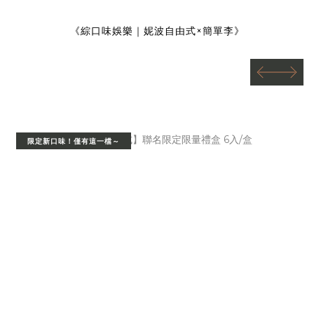
《綜口味娛樂｜妮波自由式×簡單李》
prev
next
prev
next
限定新口味！僅有這一檔～