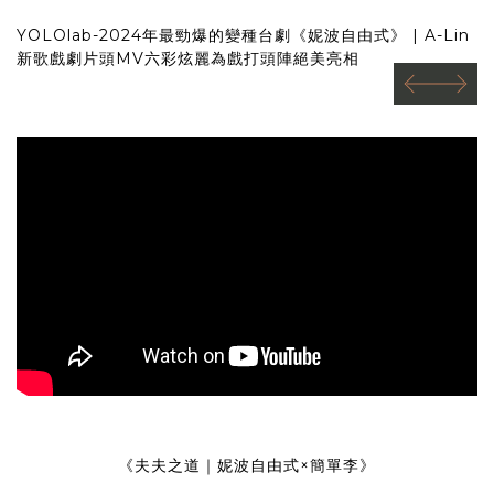
YOLOlab-2024年最勁爆的變種台劇《妮波自由式》 | A-Lin
新歌戲劇片頭MV六彩炫麗為戲打頭陣絕美亮相
prev
next
《夫夫之道｜妮波自由式×簡單李》