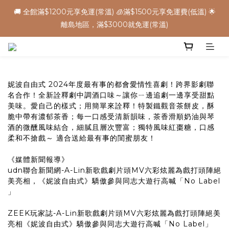
8
9
8
4
6
7
1
2
1
7
2
9
1
4
5
🌕中秋早鳥優惠，把握機會 ➡️
🚚 全館滿$1200元享免運(常溫) 🧊滿$1500元享免運費(低溫) 🌟
7
8
7
3
5
6
0
1
:
:
:
0
6
1
8
0
9
3
4
立 即 下 單
離島地區，滿$3000就免運(常溫)
6
7
6
9
2
4
5
0
日
時
分
秒
5
0
7
8
2
3
5
6
5
8
9
1
3
4
4
6
7
1
2
4
5
4
7
8
0
2
3
3
5
6
0
1
✈️ 港澳配送 - 滿$3000免運(常溫) 
3
9
4
3
6
7
1
2
2
4
5
0
2
8
3
2
5
6
0
1
1
3
4
1
7
2
9
1
4
5
🌕中秋早鳥優惠，把握機會 ➡️
妮波自由式 2024年度最有事的都會愛情性喜劇！跨界影劇聯
0
0
2
3
:
:
:
0
6
1
8
0
9
3
4
名合作！全新詮釋劇中調酒口味～讓你ㄧ邊追劇一邊享受甜點
立 即 下 單
1
2
日
時
分
秒
5
0
7
8
2
3
美味。愛自己的樣式；用簡單來詮釋！特製鐵觀音茶餅皮，酥
0
1
脆中帶有濃郁茶香；每一口感受清新韻味，茶香滑順奶油與琴
4
6
7
1
2
0
酒的微醺風味結合，細膩且層次豐富；獨特風味紅棗糖，口感
3
5
6
0
1
柔和不搶戲～ 適合送給最有事的閨蜜朋友！
2
4
5
0
1
3
4
《媒體新聞報導》
0
2
3
udn聯合新聞網-A-Lin新歌戲劇片頭MV六彩炫麗為戲打頭陣絕
1
2
美亮相，《妮波自由式》驕傲參與同志大遊行高喊「No Label
0
1
」
0
ZEEK玩家誌-A-Lin新歌戲劇片頭MV六彩炫麗為戲打頭陣絕美
亮相《妮波自由式》驕傲參與同志大遊行高喊「No Label」