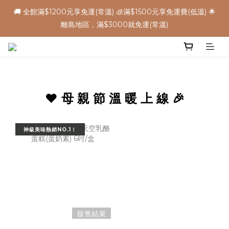
8
9
4
7
2
1
2
1
1
7
2
5
4
5
4
🌕中秋早鳥優惠，把握機會 ➡️
🚚 全館滿$1200元享免運(常溫) 🧊滿$1500元享免運費(低溫) 🌟
7
8
3
6
1
0
1
0
:
:
:
0
6
1
9
4
3
4
3
立 即 下 單
離島地區，滿$3000就免運(常溫)
6
7
9
9
2
5
0
0
日
時
分
秒
5
0
8
3
2
3
2
5
6
9
8
9
8
1
4
4
7
2
1
2
1
4
5
8
7
8
7
0
3
3
6
1
0
1
0
✈️ 港澳配送 - 滿$3000免運(常溫) 
3
9
4
7
6
7
6
2
2
5
0
0
2
8
3
6
5
6
5
1
1
4
1
7
2
5
4
5
4
🌕中秋早鳥優惠，把握機會 ➡️
0
0
3
:
:
:
0
6
1
9
4
3
4
3
❤️ 母 親 節 溫 暖 上 線 🎉
立 即 下 單
2
日
時
分
秒
5
0
8
3
2
3
2
1
4
7
2
1
2
1
0
3
6
1
0
1
0
神級美味熱銷NO.1！
2
5
0
0
1
4
0
3
2
1
0
販售結束