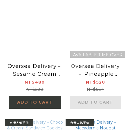
AVAILABLE TIME OVER
Oversea Delivery－
Oversea Delivery
Sesame Cream
－ Pineapple
Sandwich Cookies
Nougat Sandwich
NT$480
NT$520
(8 pcs)
Cookies (8 pcs)
NT$520
NT$564
ADD TO CART
ADD TO CART
台灣人氣手信
台灣人氣手信