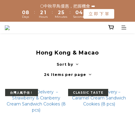
1
1
9
9
3
3
2
2
3
3
6
6
1
1
5
5
🌕中秋早鳥優惠，把握機會 ➡️
🌕中秋早鳥優惠，把握機會 ➡️
:
:
:
:
:
:
0
0
8
8
2
2
1
1
2
2
5
5
0
0
4
4
立 即 下 單
立 即 下 單
Days
Days
Hours
Hours
Minutes
Minutes
Seconds
Seconds
9
9
7
7
1
1
0
0
1
1
4
4
3
3
8
9
8
6
6
0
0
0
0
3
3
2
2
🚚 全館滿$1200元享免運(常溫) 🧊滿$1500元享免運費(低溫) 🌟
7
9
8
9
7
5
5
2
2
1
1
離島地區，滿$3000就免運(常溫)
6
8
7
8
6
4
4
1
1
0
0
5
7
6
7
5
9
3
3
0
0
4
6
5
6
9
4
8
2
2
Hong Kong & Macao
✈️ 港澳配送 - 滿$3000免運(常溫) 
3
5
4
5
8
3
7
1
1
2
4
3
4
7
2
6
Sort by
0
0
1
9
3
2
3
6
1
5
🌕中秋早鳥優惠，把握機會 ➡️
24 Items per page
:
:
:
0
8
2
1
2
5
0
4
立 即 下 單
Days
Hours
Minutes
Seconds
7
1
0
1
4
3
6
0
0
3
2
台灣人氣手信！
CLASSIC TASTE
5
2
1
4
1
0
3
0
2
1
0