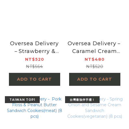
Oversea Delivery
Oversea Delivery－
－Strawberry &
Caramel Cream
Cranberry Cream
Sandwich Cookies
NT$520
NT$480
Sandwich Cookies
(8 pcs)
NT$564
NT$520
(8 pcs)
ADD TO CART
ADD TO CART
TAIWAN TOP1
台灣最強伴手禮！