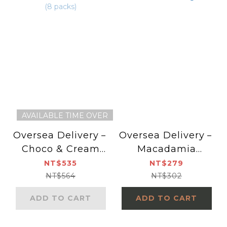
AVAILABLE TIME OVER
Oversea Delivery－
Oversea Delivery－
Choco & Cream
Macadamia
Sandwich Cookies
Nougat
NT$535
NT$279
(8 packs)
NT$564
NT$302
ADD TO CART
ADD TO CART