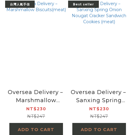
台灣人氣手信
Best seller
Oversea Delivery－
Oversea Delivery－
Marshmallow
Sanxing Spring
Biscuits(meat)
Onion Nougat
NT$230
NT$230
Cracker Sandwich
NT$247
NT$247
Cookies (meat)
ADD TO CART
ADD TO CART