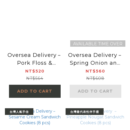
AVAILABLE TIME OVER
Oversea Delivery－
Oversea Delivery－
Pork Floss &
Spring Onion and
Peanut Butter
Sesame Cream
NT$520
NT$560
Sandwich
Sandwich
NT$564
NT$608
Cookies(meat) (8
Cookies(vegetarian)
ADD TO CART
ADD TO CART
pcs)
(8 pcs)
台灣人氣手信
台灣最代表性伴手禮