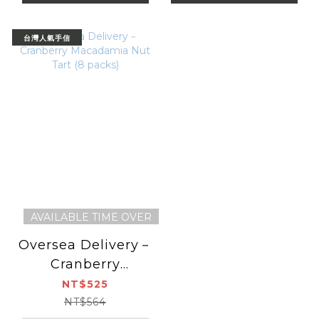
台灣人氣手信
AVAILABLE TIME OVER
Oversea Delivery－
Cranberry
Macadamia Nut
NT$525
Tart (8 packs)
NT$564