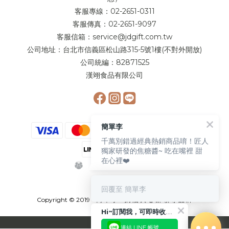
客服專線：02-2651-0311
客服傳真：02-2651-9097
客服信箱：service@jdgift.com.tw
公司地址：台北市信義區松山路315-5號1樓(不對外開放)
公司統編：82871525
漢翊食品有限公司
簡單李
千萬別錯過經典熱銷商品唷！匠人
獨家研發的焦糖醬~ 吃在嘴裡 甜
在心裡❤️
回覆至 簡單李
Copyright © 2019 簡 單 李 - 奶 油 夾 心 餅 領 導 品 牌
Hi~訂閱我，可即時收到更多相關優惠或是折扣活動喲!!😉
連結 LINE 帳號