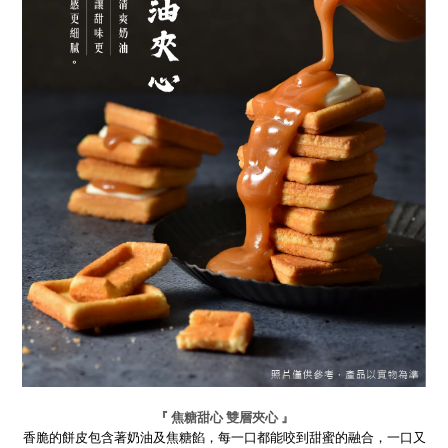
『 焦糖甜心 雙層夾心 』
香脆的餅皮包含著奶油及焦糖餡，每一口都能咬到甜蜜的融合，一口又