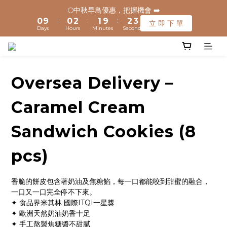
1
1
1
1
3
3
2
2
3
3
2
2
🌕中秋早鳥優惠，把握機會 ➡️
🌕中秋早鳥優惠，把握機會 ➡️
:
:
:
:
:
:
0
0
9
9
0
0
2
2
1
1
9
9
2
2
1
1
立 即 下 單
立 即 下 單
Days
Days
Hours
Hours
Minutes
Minutes
Seconds
Seconds
9
9
8
8
1
1
0
0
8
8
1
1
0
0
8
8
9
9
7
7
0
0
7
7
0
0
🚚 全館滿$1200元享免運(常溫) 🧊滿$1500元享免運費(低溫) 🌟
7
7
9
8
9
8
6
6
6
6
離島地區，滿$3000就免運(常溫)
6
6
8
7
8
7
5
5
5
5
5
5
7
6
7
6
4
4
4
4
Oversea Delivery－
4
4
6
5
6
5
3
3
3
3
✈️ 港澳配送 - 滿$3000免運(常溫) 
3
3
5
4
5
4
2
2
2
2
Caramel Cream
2
2
4
3
4
3
1
1
1
1
1
1
3
2
3
2
🌕中秋早鳥優惠，把握機會 ➡️
0
0
0
0
Sandwich Cookies (8
:
:
:
0
9
0
2
1
9
2
1
立 即 下 單
Days
Hours
Minutes
Seconds
8
1
0
8
1
0
pcs)
7
0
7
0
6
6
5
5
香脆的餅皮包含著奶油及焦糖餡，每一口都能咬到甜蜜的融合，
4
4
一口又一口完全停不下來。
3
3
✦ 食品界米其林 國際ITQI一星獎
2
2
✦ 歐洲天然奶油奶香十足
1
1
✦ 手工熬製焦糖醬不甜膩