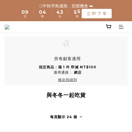
6
6
1
1
1
1
5
5
5
5
4
4
6
6
🌕中秋早鳥優惠，把握機會 ➡️
🌕中秋早鳥優惠，把握機會 ➡️
5
5
:
:
:
:
:
:
0
0
9
9
0
0
4
4
4
4
3
3
5
5
立 即 下 單
立 即 下 單
4
4
日
日
時
時
分
分
秒
秒
9
9
8
8
3
3
3
3
2
2
4
4
3
3
8
8
7
7
2
2
2
2
1
1
3
3
2
2
🚚 全館滿$1200元享免運(常溫) 🧊滿$1500元享免運費(低溫) 🌟
7
7
6
6
1
1
1
1
0
0
2
2
1
1
離島地區，滿$3000就免運(常溫)
6
6
9
5
5
0
0
0
0
1
1
0
0
5
5
9
9
8
4
4
0
0
9
4
4
8
8
7
9
3
3
8
✈️ 港澳配送 - 滿$3000免運(常溫) 
3
3
7
7
6
8
2
2
7
所有顧客適用
2
2
6
6
5
7
1
1
6
指定商品：滿 1 件 即減 NT$100
1
1
5
5
4
6
🌕中秋早鳥優惠，把握機會 ➡️
0
0
5
適用通路：
網店
:
:
:
0
9
0
4
4
3
5
立 即 下 單
4
條款與細則
日
時
分
秒
8
3
3
2
4
3
7
2
2
1
3
2
與冬冬一起吃貨
6
1
1
0
2
1
5
0
0
1
0
4
0
3
每頁顯示 24 個
2
1