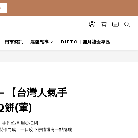
單
單
0就免運(常溫)
門市資訊
媒體報導
DITTO | 彌月禮盒專區
單
－【台灣人氣手
餅(葷)
｜手作堅持 用心把關
製作而成，一口咬下餅體還有一點酥脆