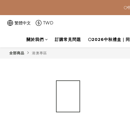


🚚 全館滿$
繁體中文
TWD
關於我們
訂購常見問題
🌕2026中秋禮盒｜

全部商品
港澳專區