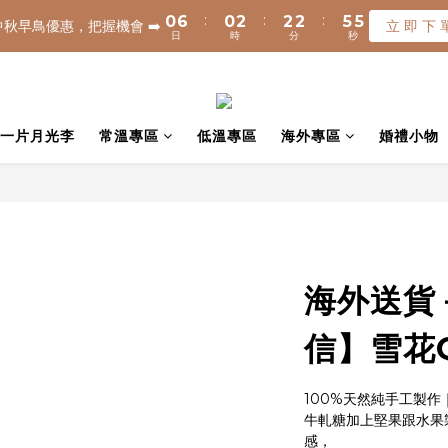
8
8
:
:
:
:
:
:
0
0
6
6
0
0
2
2
2
2
2
2
5
5
3
3
7
7
9
9
9
中秋早鳥優惠，把握機會 ➡️
中秋早鳥優惠，把握機會 ➡️
立 即 下 
立 即 下 
日
日
時
時
分
分
秒
秒
5
5
1
1
1
1
1
1
4
4
2
2
6
6
8
8
8
9
4
4
0
0
0
0
0
0
3
3
1
1
5
5
7
7
7
8
1200元享免運(常溫) 🧊滿$1500元享免運費(低溫) 🌟離島地區，滿$300
3
3
2
2
0
0
4
4
6
6
6
9
7
2
2
1
1
3
9
3
5
5
5
8
6
✈️ 港澳配送 - 滿$3000免運(常溫) 
1
1
0
0
2
8
2
4
4
4
7
5
同一片月光李
常溫專區
低溫專區
海外專區
婚禮小物
0
0
1
7
1
3
3
3
6
4
:
:
:
0
6
0
2
2
2
5
3
中秋早鳥優惠，把握機會 ➡️
立 即 下 
日
時
分
秒
5
1
1
1
4
2
4
0
0
0
3
1
3
2
0
2
1
1
0
海外送貨
0
信】雪花Q
100%天然純手工製作
牛軋糖加上堅果跟水果
感，