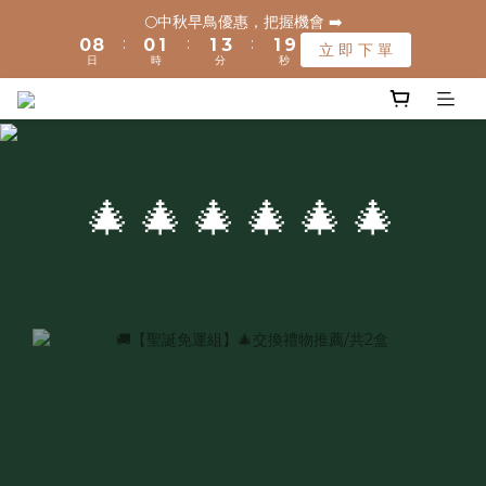
1
1
9
9
1
1
2
2
2
2
4
4
2
2
🌕中秋早鳥優惠，把握機會 ➡️
🌕中秋早鳥優惠，把握機會 ➡️
:
:
:
:
:
:
0
0
8
8
0
0
1
1
1
1
3
3
1
1
9
9
立 即 下 單
立 即 下 單
日
日
時
時
分
分
秒
秒
9
9
7
7
0
0
0
0
2
2
0
0
8
8
8
8
9
9
9
6
6
1
1
7
7
🚚 全館滿$1200元享免運(常溫) 🧊滿$1500元享免運費(低溫) 🌟
7
7
8
8
8
5
5
0
0
6
6
離島地區，滿$3000就免運(常溫)
6
6
7
7
9
7
4
4
5
5
5
5
6
6
8
6
3
3
4
4
4
4
5
5
7
5
2
2
3
3
✈️ 港澳配送 - 滿$3000免運(常溫) 
🎄🎄🎄🎄🎄🎄
3
3
4
4
6
4
1
1
2
2
2
2
3
3
5
3
0
0
1
1
1
9
1
2
2
4
2
🌕中秋早鳥優惠，把握機會 ➡️
0
0
:
:
:
0
8
0
1
1
3
1
9
立 即 下 單
日
時
分
秒
7
0
0
2
0
8
6
1
7
5
0
6
4
5
3
4
2
3
1
2
0
1