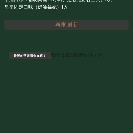
星星固定口味（奶油莓妃）1入
獨 家 創 新
最潮的聖誕禮盒在這！