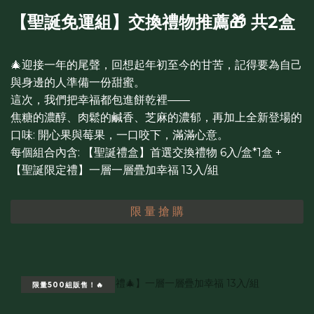
【聖誕免運組】交換禮物推薦🎁 共2盒
🎄迎接一年的尾聲，回想起年初至今的甘苦，記得要為自己
與身邊的人準備一份甜蜜。
這次，我們把幸福都包進餅乾裡——
焦糖的濃醇、肉鬆的鹹香、芝麻的濃郁，再加上全新登場的
口味: 開心果與莓果，一口咬下，滿滿心意。
每個組合內含: 【聖誕禮盒】首選交換禮物 6入/盒*1盒 +
【聖誕限定禮】一層一層疊加幸福 13入/組
限 量 搶 購
限量500組販售！🔥