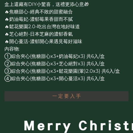
盒上還藏有DIY小驚喜，送禮更添心意🎁
🔥焦糖甜心-經典不敗的甜蜜融合
🔥奶油莓妃-濃郁莓果香甜而不膩
🔥鬆花樂園2.0-吃出台灣在地好味道
🔥芝心絕對-日本芝麻的濃郁香氣
🔥開心蔓活-濃郁開心果遇見莓好滋味
內容物:
①綜合夾心(焦糖甜心x3+奶油莓妃x3) 共6入/盒
②綜合夾心(焦糖甜心x3+芝心絕對x3) 共6入/盒
③綜合夾心(焦糖甜心x3+鬆花樂園(葷)2.0x3) 共6入/盒
④綜合夾心(焦糖甜心x3+開心蔓活x3) 共6入/盒
一 定 要 入 手
Merry Christ