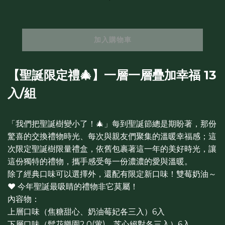
加入購物車
【聖誕限定禮🎄】一層一層疊加幸福 13
入/組
「我們把聖誕樹變小了！🎄」每到聖誕節總是期盼著，那份
驚喜的交換禮物時光、每次與親友們聚集的溫暖幸福感；這
次限定聖誕樹限量禮盒，依舊包裹著這一年的美好時光，讓
這份獨特的禮物，攜手感受每一份濃濃的愛與溫暖。
除了經典口味可以選擇外，還配有限定新口味！雙莓奶油～
❤️ 今年聖誕最吸睛的禮物非它莫屬！
內容物：
上層口味（焦糖甜心、奶油莓妃各三入）6入
下層口味（鬆花樂園2.0(葷)、芝心絕對各三入）6入