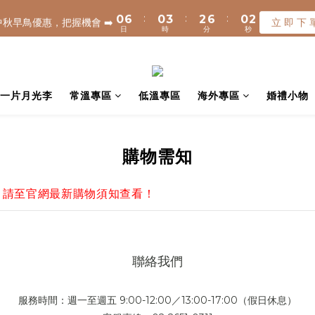
8
8
8
:
:
:
:
:
:
0
0
6
6
0
0
3
3
2
2
6
6
0
0
2
2
7
7
9
7
9
中秋早鳥優惠，把握機會 ➡️
中秋早鳥優惠，把握機會 ➡️
立 即 下 
立 即 下 
日
日
時
時
分
分
秒
秒
5
5
2
2
1
1
5
5
1
1
6
6
9
8
6
8
4
4
1
1
0
0
4
4
0
0
5
5
8
7
5
7
1200元享免運(常溫) 🧊滿$1500元享免運費(低溫) 🌟離島地區，滿$300
3
3
0
0
3
3
4
4
7
6
4
6
2
2
2
2
3
9
3
6
5
9
3
5
✈️ 港澳配送 - 滿$3000免運(常溫) 
1
1
1
1
2
8
2
5
4
8
2
4
同一片月光李
常溫專區
低溫專區
海外專區
婚禮小物
0
0
0
0
1
7
1
4
3
7
1
3
:
:
:
0
6
0
3
2
6
0
2
中秋早鳥優惠，把握機會 ➡️
立 即 下 
日
時
分
秒
5
2
1
5
1
購物需知
4
1
0
4
0
3
0
3
2
2
️ 請至官網最新購物須知查看！
1
1
0
0
聯絡我們
服務時間：週一至週五 9:00-12:00／13:00-17:00（假日休息）