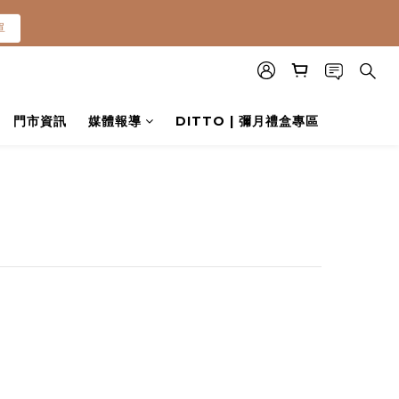
單
單
0就免運(常溫)
門市資訊
媒體報導
DITTO | 彌月禮盒專區
單