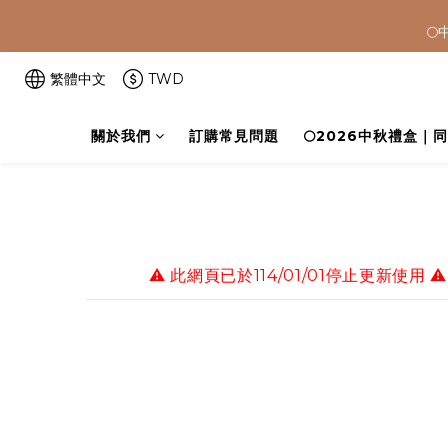


🚚 全館滿$
繁體中文
TWD
關於我們
訂購常見問題
🌕2026中秋禮盒｜

⚠️ 此網頁已於
114/01/01
停止更新使用 ⚠