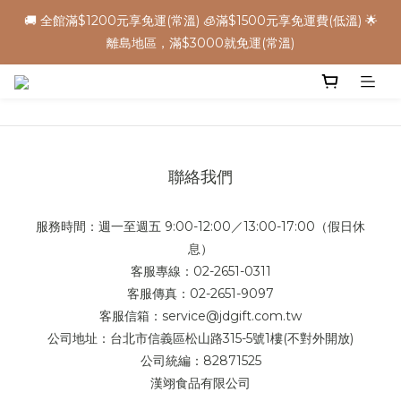
8
8
8
5
1
2
0
1
8
1
4
5
3
1
🌕中秋早鳥優惠，把握機會 ➡️
6
🚚 全館滿$1200元享免運(常溫) 🧊滿$1500元享免運費(低溫) 🌟
9
7
7
9
7
4
0
1
:
:
:
0
7
0
3
4
2
0
5
立 即 下 單
離島地區，滿$3000就免運(常溫)
8
6
6
9
8
6
3
0
日
時
分
秒
6
2
3
1
4
7
5
5
8
9
7
5
2
5
1
2
0
3
6
4
4
7
8
6
4
1
4
0
1
✈️ 港澳配送 - 滿$3000免運(常溫) 
2
5
3
3
6
7
5
3
0
3
0
1
4
2
9
2
5
6
4
2
2
0
3
1
8
1
4
5
3
1
🌕中秋早鳥優惠，把握機會 ➡️
9
1
2
:
:
:
0
7
0
3
4
2
0
立 即 下 單
8
0
聯絡我們
日
時
分
秒
1
6
2
3
1
7
0
5
1
2
0
6
4
0
1
服務時間：週一至週五 9:00-12:00／13:00-17:00（假日休
5
3
0
息）
4
2
3
客服專線：02-2651-0311
1
2
客服傳真：02-2651-9097
0
1
客服信箱：service@jdgift.com.tw
0
公司地址：台北市信義區松山路315-5號1樓(不對外開放)
公司統編：82871525
漢翊食品有限公司