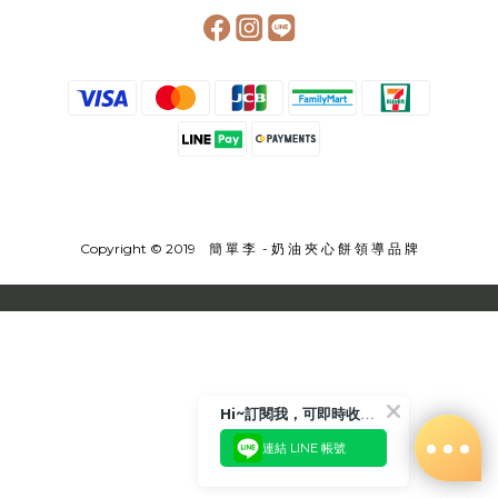
Copyright © 2019 簡 單 李 - 奶 油 夾 心 餅 領 導 品 牌
Hi~訂閱我，可即時收到更多相關優惠或是折扣活動喲!!😉
連結 LINE 帳號