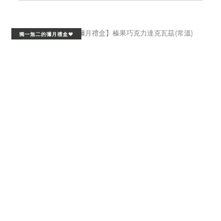
獨一無二的彌月禮盒❤️