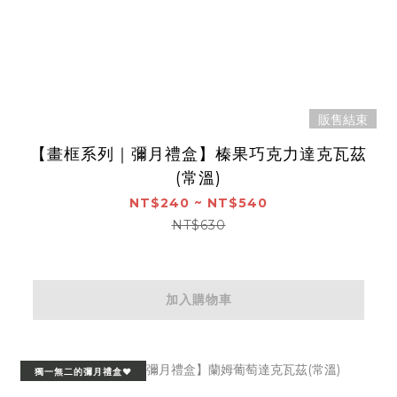
販售結束
【畫框系列｜彌月禮盒】榛果巧克力達克瓦茲
(常溫)
NT$240 ~ NT$540
NT$630
加入購物車
獨一無二的彌月禮盒❤️