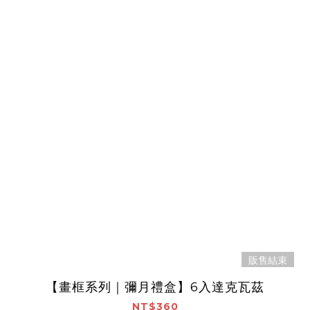
販售結束
【畫框系列｜彌月禮盒】6入達克瓦茲
NT$360