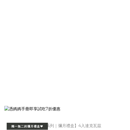
獨一無二的彌月禮盒❤️