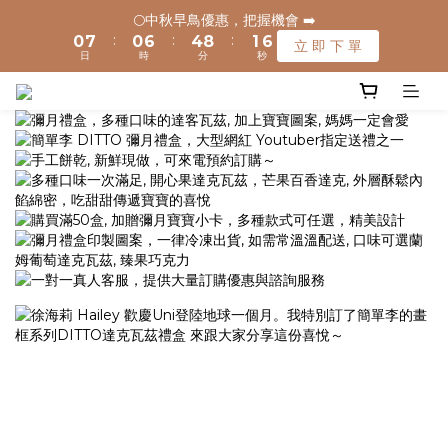
1
1
8
8
1
1
7
7
5
5
9
9
2
2
6
6
🌕中秋早鳥優惠，把握機會 ➡️
🌕中秋早鳥優惠，把握機會 ➡️
:
:
:
:
:
:
0
0
7
7
0
0
6
6
4
4
8
8
1
1
5
5
立 即 下 單
立 即 下 單
日
日
時
時
分
分
秒
秒
9
9
6
6
5
5
3
3
7
7
0
0
4
4
8
8
9
5
5
4
4
2
2
6
6
3
3
🚚 全館滿$1200元享免運(常溫) 🧊滿$1500元享免運費(低溫) 🌟
7
7
8
4
4
3
3
1
1
5
5
2
2
離島地區，滿$3000就免運(常溫)
6
6
7
3
3
2
2
0
0
4
4
1
1
5
5
9
6
2
2
1
1
3
3
0
0
4
4
8
5
9
1
1
0
0
2
2
✈️ 港澳配送 - 滿$3000免運(常溫) 
3
3
9
7
4
8
0
0
1
1
2
9
2
8
6
3
7
0
0
1
8
1
7
5
9
2
6
🌕中秋早鳥優惠，把握機會 ➡️
:
:
:
0
7
0
6
4
8
1
5
立 即 下 單
日
時
分
秒
6
5
3
7
0
4
5
4
2
6
3
4
3
1
5
2
3
2
0
4
1
2
1
3
0
1
0
2
0
1
0