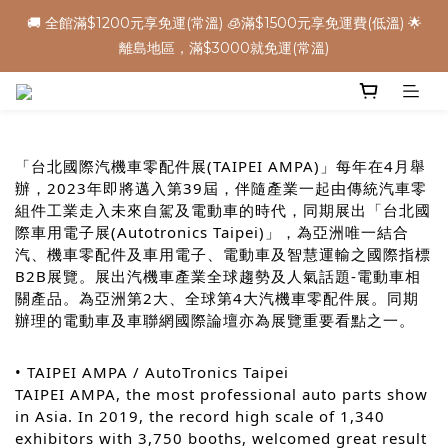
8
9
2
7
0
1
1
3
1
5
2
3
4
4
6
🌕中秋早鳥優惠，把握機會 ➡️
🚚 全館滿$1200元享免運(常溫) 🧊滿$1500元享免運費(低溫) 🌟
7
8
9
1
6
0
0
2
:
:
:
0
4
1
9
2
3
3
5
立 即 下 單
離島地區，滿$3000就免運(常溫)
6
7
8
9
9
0
5
1
日
時
分
秒
3
0
8
1
2
2
4
5
9
6
7
8
8
4
0
2
7
0
1
1
3
4
8
5
6
7
7
9
3
1
6
0
0
2
✈️ 港澳配送 - 滿$3000免運(常溫) 
3
7
4
5
6
6
8
2
0
5
1
2
6
3
4
5
5
7
1
4
0
1
5
2
3
4
4
6
🌕中秋早鳥優惠，把握機會 ➡️
「台北國際汽機車零配件展(TAIPEI AMPA)」每年在4月舉
0
3
:
:
:
0
4
1
9
2
3
3
5
辦，2023年即將邁入第39屆，伴隨產業一起由傳統汽車零
立 即 下 單
2
日
時
分
秒
3
0
8
1
2
2
4
組件工業走入未來自駕及電動車的時代，同期展出「台北國
1
2
7
0
1
1
3
際車用電子展(Autotronics Taipei)」，為亞洲唯一結合
0
1
6
0
0
2
汽、機車零配件及車用電子、電動車及智慧運輸之國際指標
0
5
1
B2B展覽。展出汽機車產業全球趨勢及人氣話題-電動車相
4
0
關產品。為亞洲第2大、全球第4大汽機車零配件展。同期
3
辦理的電動車及車聯網國際論壇亦為展覽重要看點之一。
2
1
• TAIPEI AMPA / AutoTronics Taipei
0
TAIPEI AMPA, the most professional auto parts show
in Asia. In 2019, the record high scale of 1,340
exhibitors with 3,750 booths, welcomed great result