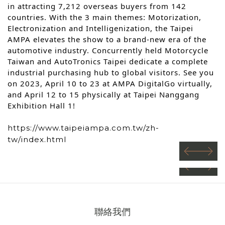
in attracting 7,212 overseas buyers from 142
countries. With the 3 main themes: Motorization,
Electronization and Intelligenization, the Taipei
AMPA elevates the show to a brand-new era of the
automotive industry. Concurrently held Motorcycle
Taiwan and AutoTronics Taipei dedicate a complete
industrial purchasing hub to global visitors. See you
on 2023, April 10 to 23 at AMPA DigitalGo virtually,
and April 12 to 15 physically at Taipei Nanggang
Exhibition Hall 1!
https://www.taipeiampa.com.tw/zh-
tw/index.html
prev
next
prev
next
聯絡我們