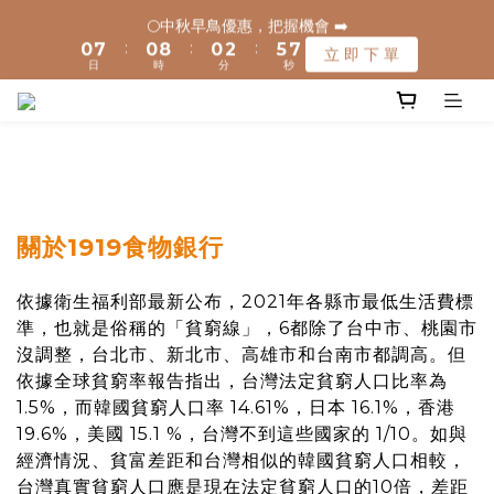
1
1
8
8
1
1
9
9
1
1
3
3
6
6
8
8
🌕中秋早鳥優惠，把握機會 ➡️
🌕中秋早鳥優惠，把握機會 ➡️
:
:
:
:
:
:
0
0
7
7
0
0
8
8
0
0
2
2
5
5
7
7
立 即 下 單
立 即 下 單
日
日
時
時
分
分
秒
秒
9
9
9
6
6
7
7
1
1
4
4
6
6
8
8
8
5
5
6
6
0
0
3
3
5
5
🚚 全館滿$1200元享免運(常溫) 🧊滿$1500元享免運費(低溫) 🌟
7
7
7
9
4
4
5
5
2
2
4
4
離島地區，滿$3000就免運(常溫)
6
6
6
8
3
3
4
4
1
1
3
3
5
5
5
7
2
2
3
3
0
0
2
2
4
4
4
6
9
1
1
2
2
1
1
✈️ 港澳配送 - 滿$3000免運(常溫) 
3
3
3
5
8
0
0
1
1
0
0
2
9
2
2
4
7
9
0
0
關於1919食物銀行
1
8
1
9
1
3
6
8
🌕中秋早鳥優惠，把握機會 ➡️
:
:
:
0
7
0
8
0
2
5
7
立 即 下 單
依據衛生福利部最新公布，2021年各縣市最低生活費標
日
時
分
秒
6
7
1
4
6
準，也就是俗稱的「貧窮線」，6都除了台中市、桃園市
5
6
0
3
5
沒調整，台北市、新北市、高雄市和台南市都調高。但
4
5
2
4
依據全球貧窮率報告指出，台灣法定貧窮人口比率為
3
4
1
3
2
3
0
2
1.5%，而韓國貧窮人口率 14.61%，日本 16.1%，香港
1
2
1
19.6%，美國 15.1 %，台灣不到這些國家的 1/10。如與
0
1
0
經濟情況、貧富差距和台灣相似的韓國貧窮人口相較，
0
台灣真實貧窮人口應是現在法定貧窮人口的10倍，差距