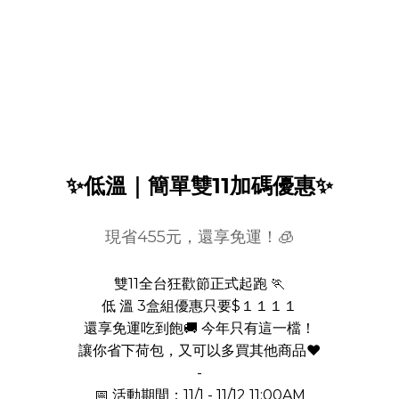
✨低溫｜簡單雙11加碼優惠✨
現省455元，還享免運！🧊
雙11全台狂歡節正式起跑 🏃
低 溫 3盒組優惠只要$１１１１
還享免運吃到飽🚚 今年只有這一檔！
讓你省下荷包，又可以多買其他商品❤️
-
📅 活動期間：11/1 - 11/12 11:00AM