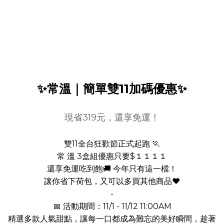
✨常溫｜簡單雙11加碼優惠✨
現省319元，還享免運！
雙11全台狂歡節正式起跑 🏃
常 溫 3盒組優惠只要$１１１１
還享免運吃到飽🚚 今年只有這一檔！
讓你省下荷包，又可以多買其他商品❤️
-
📅 活動期間：11/1 - 11/12 11:00AM
精選多款人氣甜點，讓每一口都成為難忘的美好瞬間，趁著