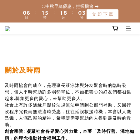
4
4
1
1
7
7
2
2
6
6
2
2
9
9
1
1
🌕中秋早鳥優惠，把握機會 ➡️
🌕中秋早鳥優惠，把握機會 ➡️
3
3
:
:
:
:
:
:
0
0
6
6
1
1
5
5
1
1
8
8
0
0
立 即 下 單
立 即 下 單
日
日
時
時
分
分
秒
秒
9
9
2
2
5
5
0
0
4
4
0
0
7
7
8
9
9
8
1
1
4
4
3
3
6
6
🚚 全館滿$1200元享免運(常溫) 🧊滿$1500元享免運費(低溫) 🌟
7
8
8
7
0
0
3
3
2
2
5
5
離島地區，滿$3000就免運(常溫)
9
6
7
7
6
2
2
1
1
4
4
8
5
6
6
5
1
1
0
0
3
3
7
4
5
9
5
4
0
0
2
2
✈️ 港澳配送 - 滿$3000免運(常溫) 
6
3
9
4
8
4
3
1
1
5
2
8
3
7
3
2
0
0
關於及時雨
4
1
7
2
6
2
9
1
🌕中秋早鳥優惠，把握機會 ➡️
3
:
:
:
0
6
1
5
1
8
0
立 即 下 單
及時雨協會的成立，是理事長莊泳沐與好友聚會時的臨時發
日
時
分
秒
2
5
0
4
0
7
想，個人平時幫助許多弱勢單位，不如把善心的好友們都召集
1
4
3
6
起來,募集更多的愛心，來幫助更多人。
0
3
2
5
社會上有許多邊緣戶礙於法規無法申請到公部門補助，又因行
2
1
4
政程序冗長而無法適時受惠，往往延誤救援時機，本會以人饑
1
0
3
己饑，人溺己溺的精神，希望讓需要幫助的人得到最及時的救
0
2
助。
1
創會宗旨: 凝聚社會各界愛心與力量，本著「及時行善、澤地如
0
雨」的理念推動社會福利工作。