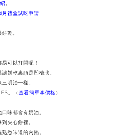
紹
。
彌月禮盒試吃申請
護餅乾。
輕易可以打開呢！
模讓餅乾裏頭是凹槽狀。
像三明治一樣。
IES。（
查看簡單李價格
）
他口味都會有奶油。
移到夾心餅裡。
統熟悉味道的內餡。