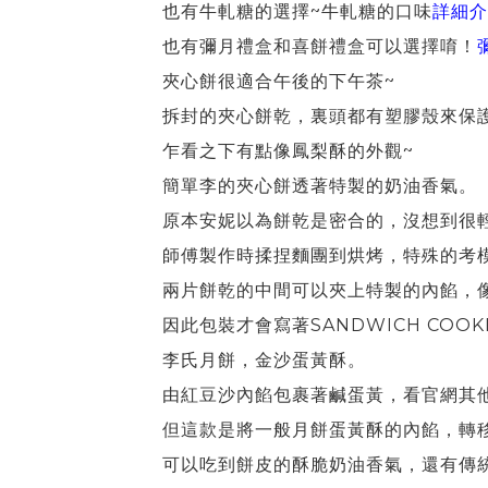
也有牛軋糖的選擇~牛軋糖的口味
詳細介
也有彌月禮盒和喜餅禮盒可以選擇唷！
夾心餅很適合午後的下午茶~
拆封的夾心餅乾，裏頭都有塑膠殼來保
乍看之下有點像鳳梨酥的外觀~
簡單李的夾心餅透著特製的奶油香氣。
原本安妮以為餅乾是密合的，沒想到很
師傅製作時揉捏麵團到烘烤，特殊的考
兩片餅乾的中間可以夾上特製的內餡，
因此包裝才會寫著SANDWICH COOK
李氏月餅，金沙蛋黃酥。
由紅豆沙內餡包裹著鹹蛋黃，看官網其
但這款是將一般月餅蛋黃酥的內餡，轉
可以吃到餅皮的酥脆奶油香氣，還有傳