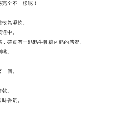
感完全不一樣呢！
體較為濕軟。
頗適中。
感，確實有一點點牛軋糖內餡的感覺。
涮嘴。
著一個。
餅乾。
口味香氣。
！