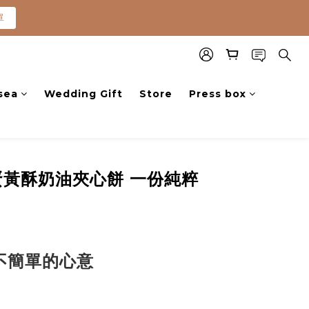
單
單
0就免運(常溫)
sea
Wedding Gift
Store
Press box
單
黃酥奶油夾心餅 一份純粹
不簡單的心意