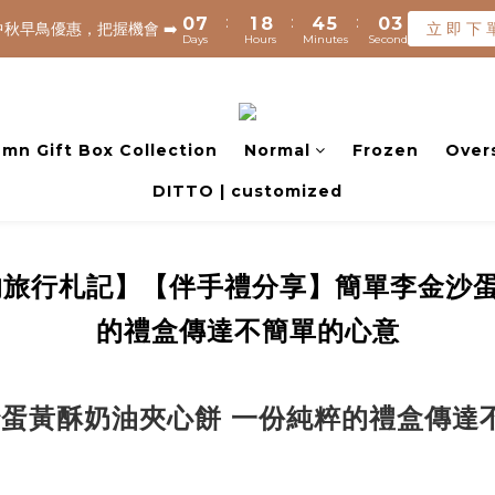
8
9
8
:
:
:
:
:
:
0
0
7
7
1
1
8
8
4
4
5
5
0
0
3
3
7
8
7
中秋早鳥優惠，把握機會 ➡️
中秋早鳥優惠，把握機會 ➡️
立 即 下 
立 即 下 
Days
Days
Hours
Hours
Minutes
Minutes
Seconds
Seconds
6
6
0
0
7
7
3
3
4
4
2
2
6
7
6
9
5
5
6
6
2
2
3
3
1
1
5
6
9
5
8
1200元享免運(常溫) 🧊滿$1500元享免運費(低溫) 🌟離島地區，滿$300
4
4
5
5
1
1
2
2
0
0
4
5
8
9
4
7
3
3
4
4
0
0
1
1
3
4
7
8
3
6
✈️ 港澳配送 - 滿$3000免運(常溫) 
2
2
3
3
0
0
2
9
3
6
7
2
5
mn Gift Box Collection
Normal
Frozen
Over
1
1
2
2
1
8
2
9
5
6
1
4
DITTO | customized
0
0
1
1
:
:
:
0
7
1
8
4
5
0
3
中秋早鳥優惠，把握機會 ➡️
立 即 下 
Days
Hours
Minutes
Seconds
0
0
6
0
7
3
4
2
5
6
2
3
1
4
5
1
2
0
的旅行札記】【伴手禮分享】簡單李金沙蛋
3
4
0
1
2
3
0
的禮盒傳達不簡單的心意
1
2
0
1
0
蛋黃酥奶油夾心餅 一份純粹的禮盒傳達