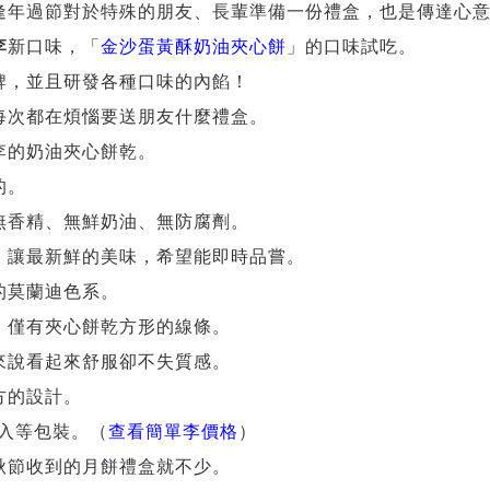
逢年過節對於特殊的朋友、長輩準備一份禮盒，也是傳達心
李
新口味，「
金沙蛋黃酥奶油夾心餅
」的口味試吃。
牌，並且研發各種口味的內餡！
每次都在煩惱要送朋友什麼禮盒。
李的奶油夾心餅乾。
的。
無香精、無鮮奶油、無防腐劑。
，讓最新鮮的美味，希望能即時品嘗。
的莫蘭迪色系。
，僅有夾心餅乾方形的線條。
來說看起來舒服卻不失質感。
方的設計。
2入等包裝。（
查看簡單李價格
）
秋節收到的月餅禮盒就不少。