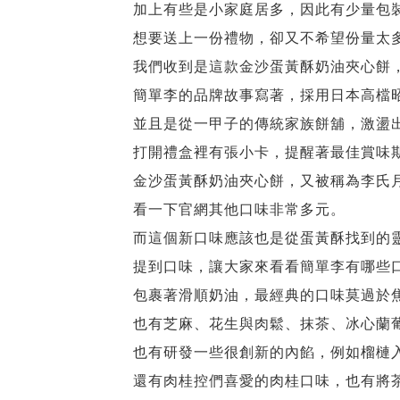
加上有些是小家庭居多，因此有少量包
想要送上一份禮物，卻又不希望份量太
我們收到是這款金沙蛋黃酥奶油夾心餅
簡單李的品牌故事寫著，採用日本高檔
並且是從一甲子的傳統家族餅舖，激盪
打開禮盒裡有張小卡，提醒著最佳賞味
金沙蛋黃酥奶油夾心餅，又被稱為李氏
看一下官網其他口味非常多元。
而這個新口味應該也是從蛋黃酥找到的
提到口味，讓大家來看看簡單李有哪些
包裹著滑順奶油，最經典的口味莫過於
也有芝麻、花生與肉鬆、抹茶、冰心蘭
也有研發一些很創新的內餡，例如榴槤
還有肉桂控們喜愛的肉桂口味，也有將