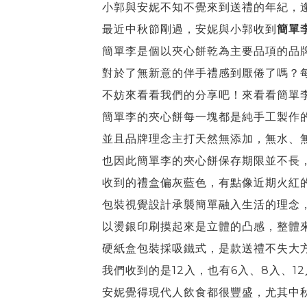
小郭與安妮不知不覺來到送禮的年紀，
最近中秋節剛過，安妮與小郭收到
簡單
簡單李是個以夾心餅乾為主要品項的品
對於了無新意的伴手禮感到厭倦了嗎？
不妨來看看我們的分享吧！來看看簡單
簡單李的夾心餅每一塊都是純手工製作
並且品牌理念主打天然無添加，無水、
也因此簡單李的夾心餅保存期限並不長
收到的禮盒偏灰藍色，有點像近期火紅
包裝視覺設計承襲簡單融入生活的理念
以燙銀印刷摸起來是立體的凸感，整體
硬紙盒包裝採吸鐵式，是款送禮不失大
我們收到的是12入，也有6入、8入、1
安妮覺得現代人飲食都很豐盛，尤其中