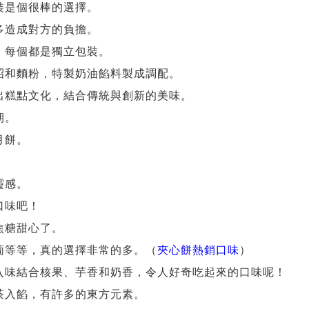
裝是個很棒的選擇。
多造成對方的負擔。
，每個都是獨立包裝。
昭和麵粉，特製奶油餡料製成調配。
出糕點文化，結合傳統與創新的美味。
期。
月餅。
靈感。
口味吧！
焦糖甜心了。
葡等等，真的選擇非常的多。（
夾心餅熱銷口味
）
入味結合核果、芋香和奶香，令人好奇吃起來的口味呢！
茶入餡，有許多的東方元素。