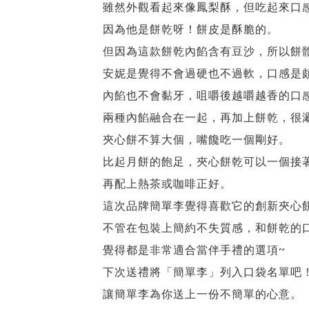
雖然外觀看起來像鳳梨酥，但吃起來口
因為他是餅乾呀！餅皮是酥脆的。
但因為這款餅乾內餡含有豆沙，所以餅
安妮是覺得不會過硬也不過軟，口感是
內餡也不會黏牙，咀嚼後越嚼越香的口
兩種內餡融合在一起，再加上餅乾，很
夾心餅不算大個，嘴饞吃一個剛好。
比起月餅的飽足，夾心餅乾可以一個接
再配上熱茶或咖啡正好。
這次品牌簡單李覺得喜歡它的創新夾心
不管在包裝上簡約不失質感，和餅乾的
覺得都是非常適合當伴手禮的選項~
下次送禮將「簡單李」列入口袋名單吧
讓簡單李為你送上一份不簡單的心意。