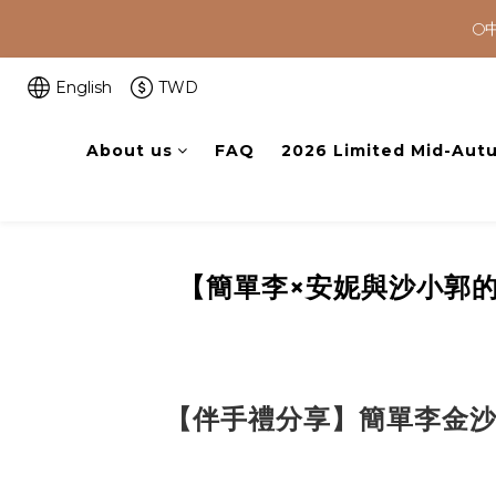


🚚 全館滿$
English
TWD
About us
FAQ
2026 Limited Mid-Autu

【簡單李×安妮與沙小郭
【伴手禮分享】簡單李金沙