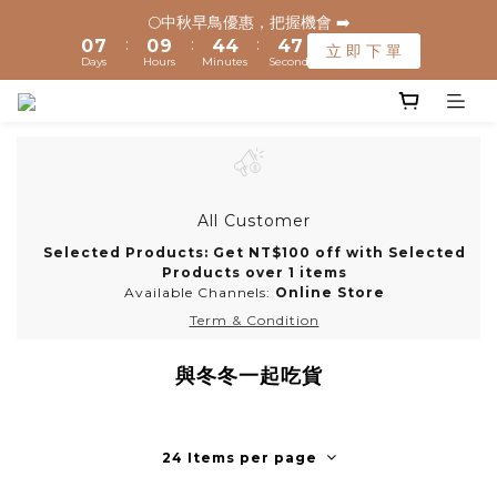
1
1
8
8
1
1
5
5
5
5
5
5
8
8
🌕中秋早鳥優惠，把握機會 ➡️
🌕中秋早鳥優惠，把握機會 ➡️
:
:
:
:
:
:
0
0
7
7
0
0
9
9
4
4
4
4
4
4
7
7
立 即 下 單
立 即 下 單
Days
Days
Hours
Hours
Minutes
Minutes
Seconds
Seconds
9
9
6
6
8
8
3
3
3
3
3
3
6
6
8
8
5
5
7
7
2
2
2
2
2
2
5
5
🚚 全館滿$1200元享免運(常溫) 🧊滿$1500元享免運費(低溫) 🌟
7
7
4
4
6
6
1
1
1
1
1
1
4
4
離島地區，滿$3000就免運(常溫)
6
6
3
3
5
5
0
0
0
0
0
0
3
3
5
5
9
9
9
2
2
4
4
2
2
4
4
8
8
8
1
1
3
3
1
1
✈️ 港澳配送 - 滿$3000免運(常溫) 
3
3
7
7
7
0
0
2
2
0
0
All Customer
2
9
2
6
6
6
9
1
1
Selected Products: Get NT$100 off with Selected
1
8
1
5
5
5
8
🌕中秋早鳥優惠，把握機會 ➡️
0
0
Products over 1 items
:
:
:
0
7
0
9
4
4
4
7
立 即 下 單
Available Channels:
Online Store
Days
Hours
Minutes
Seconds
6
8
3
3
3
6
Term & Condition
5
7
2
2
2
5
4
6
1
1
1
4
與冬冬一起吃貨
3
5
0
0
0
3
2
4
2
1
3
1
0
2
0
24 Items per page
1