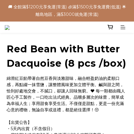
5
5
7
6
0
1
4
0
1
6
1
7
3
6
🌕中秋早鳥優惠，把握機會 ➡️
2
4
9
4
6
9
5
0
3
✈️ 港澳配送 - 滿$3000免運(常溫) 
:
:
:
0
5
0
6
2
9
5
1
立 即 下 單
3
8
3
9
5
8
4
2
Days
Hours
Minutes
Seconds
4
5
1
8
4
0
2
7
2
8
4
7
3
1
3
4
0
7
3
1
6
1
7
3
6
🌕中秋早鳥優惠，把握機會 ➡️
2
0
2
3
6
2
:
:
:
0
5
0
6
2
9
5
1
立 即 下 單
1
2
5
1
Days
Hours
Minutes
Seconds
4
5
1
8
4
0
0
1
4
0
Red Bean with Butter
3
4
0
7
3
0
3
2
3
6
2
2
1
2
5
1
Dacquoise (8 pcs /box)
1
0
1
4
0
0
0
3
綿滑紅豆餡帶著自然豆香與淡雅甜味，融合輕盈奶油的柔順口
2
感，再點綴一抹雪鹽，讓整體風味更加立體平衡。鹹與甜之間，
1
恰到好處地交會，不膩口，卻讓人回味無窮。❤️ 每一顆都由職人
0
匠心手工製作，一口吃出法式經典。品嚐多層次的味蕾，簡單成
為幸福人生；享用甜食享受生活。不僅僅是甜點，更是一份充滿
心意的禮物，無論自享或送禮，都是絕佳選擇！😚
【出貨公告】
・5天內出貨（不含假日）