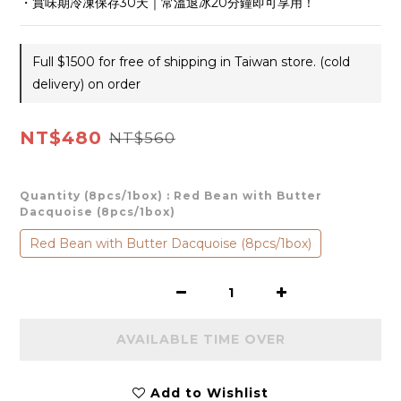
・賞味期冷凍保存30天｜常溫退冰20分鐘即可享用！
Full $1500 for free of shipping in Taiwan store. (cold
delivery) on order
NT$480
NT$560
Quantity (8pcs/1box)
: Red Bean with Butter
Dacquoise (8pcs/1box)
Red Bean with Butter Dacquoise (8pcs/1box)
AVAILABLE TIME OVER
Add to Wishlist