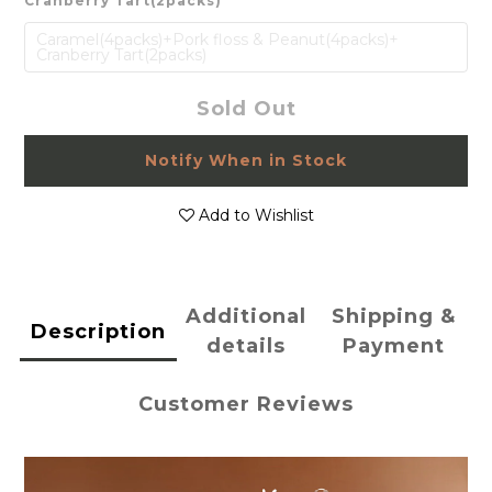
Cranberry Tart(2packs)
Caramel(4packs)+Pork floss & Peanut(4packs)+
Cranberry Tart(2packs)
Sold Out
Notify When in Stock
Add to Wishlist
Additional
Shipping &
Description
details
Payment
Customer Reviews