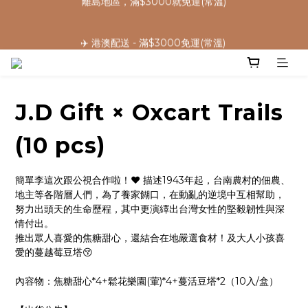
4
5
5
8
9
2
0
0
7
8
1
6
1
4
6
5
🌕中秋早鳥優惠，把握機會 ➡️
3
4
9
4
7
9
8
1
6
✈️ 港澳配送 - 滿$3000免運(常溫) 
7
:
:
:
0
5
0
3
5
4
立 即 下 單
2
3
8
3
6
8
7
0
5
Days
Hours
Minutes
Seconds
6
4
2
4
3
9
1
2
7
2
5
7
6
4
5
3
1
3
2
8
0
1
6
1
4
6
5
🌕中秋早鳥優惠，把握機會 ➡️
3
4
2
0
2
1
7
:
:
:
0
5
0
3
5
4
立 即 下 單
2
3
1
1
0
Days
Hours
Minutes
Seconds
6
4
2
4
3
1
2
0
0
J.D Gift × Oxcart Trails
5
3
1
3
2
0
1
4
2
0
2
1
0
3
1
1
0
(10 pcs)
2
0
0
1
簡單李這次跟公視合作啦！❤️ 描述1943年起，台南農村的佃農、
0
地主等各階層人們，為了養家餬口，在動亂的逆境中互相幫助，
努力出頭天的生命歷程，其中更演繹出台灣女性的堅毅韌性與深
情付出。
推出眾人喜愛的焦糖甜心，還結合在地嚴選食材！及大人小孩喜
愛的蔓越莓豆塔😚
內容物：焦糖甜心*4+鬆花樂園(葷)*4+蔓活豆塔*2（10入/盒）