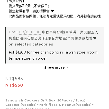
【出貨公告】
・備貨天數3-5天（不含假日）
．禮盒數量有限！請把握機會 ❤️
・此商品因材積問題，無法寄送港澳星馬地區，海外顧客請前往
Until
08/15 16:00
中秋早鳥好禮(單筆滿一萬元贈五入
焦糖奶油夾心餅乙盒)(僅限台灣地區)＊買越多越划算❤️
on selected categories
Full $1200 for free of shipping in Taiwan store. (room
temperature) on order
Show more
NT$585
NT$550
Sandwich Cookies Gift Box (10Packs / 1box)
:
Caramel(4packs)+Pork floss & Peanut(4packs)+