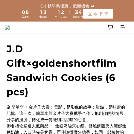
8
9
9
6
1
0
1
0
1
9
2
4
2
3
4
3
🌕中秋早鳥優惠，把握機會 ➡️
🚚 全館滿$1200元享免運(常溫) 🧊滿$1500元享免運費(低溫) 🌟
7
8
8
9
9
:
:
:
5
0
0
0
8
1
3
1
2
3
2
立 即 下 單
離島地區，滿$3000就免運(常溫)
Days
Hours
Minutes
Seconds
6
7
9
7
8
9
8
4
7
0
2
0
1
2
1
5
6
8
6
7
8
7
3
6
1
0
1
0
4
5
7
5
6
7
6
2
5
0
0
✈️ 港澳配送 - 滿$3000免運(常溫) 
3
4
6
4
5
6
5
1
4
2
3
5
3
4
5
4
0
3
J.D
1
9
2
4
2
3
4
3
🌕中秋早鳥優惠，把握機會 ➡️
2
:
:
:
0
8
1
3
1
2
3
2
1
立 即 下 單
Gift×goldenshortfilm
Days
Hours
Minutes
Seconds
7
0
2
0
1
2
1
0
6
1
0
1
0
Sandwich Cookies (6
5
0
0
4
pcs)
3
2
1
🎬 簡單李 × 金片子大賽；電影，是影像的故事；甜點，是味蕾的
0
記憶。這一次，簡單李與金片子大賽攜手合作，把創作的熱情與
分享的溫度，轉化成一份能細細品嚐的心意。
聯名禮盒嚴選人氣商品 — 焦糖奶油夾心餅。酥脆餅體夾入濃郁焦
糖奶油，入口時先是奶香，再伴隨微微焦糖香，如同一部短片的