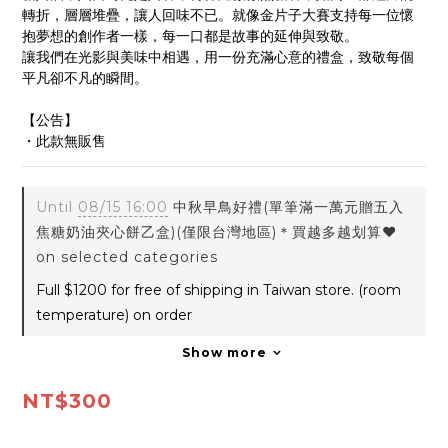
轉折，層層堆疊，讓人回味不已。就像金片子大賽支持每一位懷
抱夢想的創作者一樣，每一口都是故事的延伸與致敬。
讓我們在光影與美味中相遇，用一份充滿心意的禮盒，致敬每個
平凡卻不凡的瞬間。
【公告】
・此款無販售
Until
08/15 16:00
中秋早鳥好禮(單筆滿一萬元贈五入
焦糖奶油夾心餅乙盒)(僅限台灣地區)＊買越多越划算❤️
on selected categories
Full $1200 for free of shipping in Taiwan store. (room
temperature) on order
Show more
NT$300