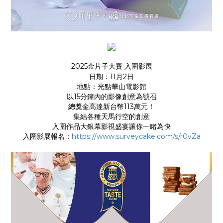
2025金片子大賽 入圍影展
日期：11月2日
地點：光點華山電影館
以15分鐘內的影像創意為號召
總獎金高達新台幣113萬元！
集結各種天馬行空的創意
入圍作品大銀幕影視盛宴讓你一睹為快
入圍影展報名：
https://www.surveycake.com/s/r0vZa