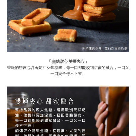
『 焦糖甜心 雙層夾心 』
香脆的餅皮包含著奶油及焦糖餡，每一口都能咬到甜蜜的融合，一口又
一口完全停不下來。