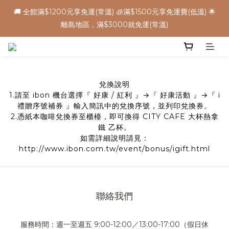
8
8
8
8
9
4
2
3
1
7
1
1
1
5
2
6
🌕中秋早鳥優惠，把握機會 ➡️
🚚 全館滿$1200元享免運(常溫) 🧊滿$1500元享免運費(低溫) 🌟
7
7
7
7
8
3
1
2
:
:
:
0
6
0
0
0
4
1
5
立 即 下 單
離島地區，滿$3000就免運(常溫)
6
6
6
6
7
2
0
1
Days
Hours
Minutes
Seconds
5
3
0
4
5
5
5
5
9
6
1
0
4
2
3
4
4
4
4
8
5
9
0
3
1
2
✈️ 港澳配送 - 滿$3000免運(常溫) 
3
9
3
3
3
7
4
8
2
0
1
2
8
2
2
2
6
3
7
1
0
1
7
1
1
1
5
2
6
🌕中秋早鳥優惠，把握機會 ➡️
兌換說明
0
:
:
:
0
6
0
0
0
4
1
5
1.請至 ibon 機台選擇『 好康 / 紅利 』→『 好康活動 』→『 i
立 即 下 單
Days
Hours
Minutes
Seconds
5
3
0
4
禮贈序號補券 』輸入簡訊中的兌換序號，並列印兌換券。
2.憑紙本咖啡兌換券至櫃檯，即可換得 CITY CAFE 大杯熱拿
4
2
3
鐵 乙杯。
3
1
2
如需詳細說明請見：
2
0
1
http://www.ibon.com.tw/event/bonus/igift.html
1
0
0
聯絡我們
服務時間：週一至週五 9:00-12:00／13:00-17:00（假日休