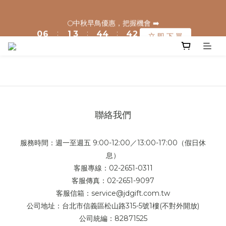
2
8
3
5
6
6
6
4
1
7
2
4
5
5
5
3
🌕中秋早鳥優惠，把握機會 ➡️
1
7
2
4
5
5
5
3
🌕中秋早鳥優惠，把握機會 ➡️
:
:
:
0
6
1
3
4
4
4
2
立 即 下 單
Days
Hours
Minutes
Seconds
:
:
:
0
6
1
3
4
4
4
2
5
0
2
3
3
3
1
立 即 下 單
Days
Hours
Minutes
Seconds
5
0
2
3
3
3
1
4
1
2
2
2
0
4
1
2
2
2
0
3
0
1
1
1
3
0
1
1
1
2
0
0
0
2
0
0
0
1
1
0
0
聯絡我們
服務時間：週一至週五 9:00-12:00／13:00-17:00（假日休
息）
客服專線：02-2651-0311
客服傳真：02-2651-9097
客服信箱：service@jdgift.com.tw
公司地址：台北市信義區松山路315-5號1樓(不對外開放)
公司統編：82871525