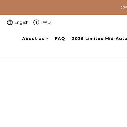


🚚 全館滿$
English
TWD
About us
FAQ
2026 Limited Mid-Autu
