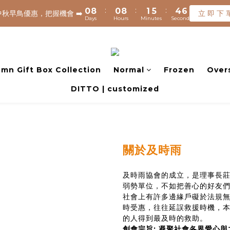
8
8
9
:
:
:
:
:
:
0
0
8
8
0
0
8
8
1
1
5
5
4
4
6
6
7
7
8
中秋早鳥優惠，把握機會 ➡️
中秋早鳥優惠，把握機會 ➡️
立 即 下 
立 即 下 
Days
Days
Hours
Hours
Minutes
Minutes
Seconds
Seconds
7
7
7
7
0
0
4
4
3
3
5
5
6
6
7
6
6
6
6
3
3
2
2
4
4
5
5
6
9
1200元享免運(常溫) 🧊滿$1500元享免運費(低溫) 🌟離島地區，滿$300
5
5
5
5
2
2
1
1
3
3
4
4
5
9
8
4
4
4
4
1
1
0
0
2
2
3
3
4
8
7
9
✈️ 港澳配送 - 滿$3000免運(常溫) 
3
3
3
3
0
0
1
1
2
2
3
7
6
8
mn Gift Box Collection
Normal
Frozen
Over
2
2
2
2
0
0
1
9
1
9
2
6
5
7
DITTO | customized
1
1
1
1
:
:
:
0
8
0
8
1
5
4
6
中秋早鳥優惠，把握機會 ➡️
立 即 下 
Days
Hours
Minutes
Seconds
0
0
0
0
7
7
0
4
3
5
6
6
3
2
4
5
5
2
1
3
4
4
1
0
2
3
3
0
1
關於及時雨
2
2
0
1
1
及時雨協會的成立，是理事長
0
0
弱勢單位，不如把善心的好友們
社會上有許多邊緣戶礙於法規
時受惠，往往延誤救援時機，
的人得到最及時的救助。
創會宗旨: 凝聚社會各界愛心