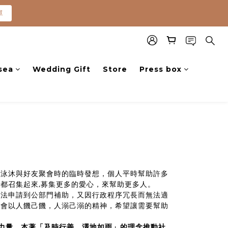
單
單
0就免運(常溫)
sea
Wedding Gift
Store
Press box
單
莊泳沐與好友聚會時的臨時發想，個人平時幫助許多
都召集起來,募集更多的愛心，來幫助更多人。
無法申請到公部門補助，又因行政程序冗長而無法適
本會以人饑己饑，人溺己溺的精神，希望讓需要幫助
與力量，本著「及時行善、澤地如雨」的理念推動社