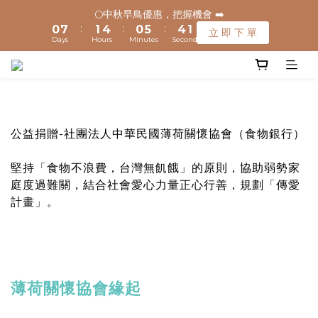
2
2
1
1
8
8
2
2
5
5
1
1
6
6
5
5
🌕中秋早鳥優惠，把握機會 ➡️
🌕中秋早鳥優惠，把握機會 ➡️
1
1
:
:
:
:
:
:
0
0
7
7
1
1
4
4
0
0
5
5
4
4
立 即 下 單
立 即 下 單
0
0
Days
Days
Hours
Hours
Minutes
Minutes
Seconds
Seconds
9
9
6
6
0
0
3
3
4
4
3
3
9
8
9
8
5
5
2
2
3
3
2
2
8
🚚 全館滿$1200元享免運(常溫) 🧊滿$1500元享免運費(低溫) 🌟
7
8
7
4
4
1
1
2
2
1
1
7
離島地區，滿$3000就免運(常溫)
6
7
6
3
3
0
0
1
1
0
0
6
5
6
9
5
9
2
2
0
0
5
4
5
8
4
9
8
1
1
✈️ 港澳配送 - 滿$3000免運(常溫) 
4
公益捐贈-社團法人中華民國薄荷關懷協會（食物銀行）
3
4
7
3
8
7
0
0
3
2
9
3
6
2
7
6
2
1
8
2
5
1
6
5
堅持「食物不浪費，台灣無飢餓」的原則，協助弱勢家
🌕中秋早鳥優惠，把握機會 ➡️
1
:
:
:
0
7
1
4
0
5
4
庭度過難關，結合社會愛心力量正心行善，規劃「傳愛
立 即 下 單
0
Days
Hours
Minutes
Seconds
6
0
3
4
3
計畫」。
5
2
3
2
4
1
2
1
3
0
1
0
2
0
1
薄荷關懷協會緣起
0