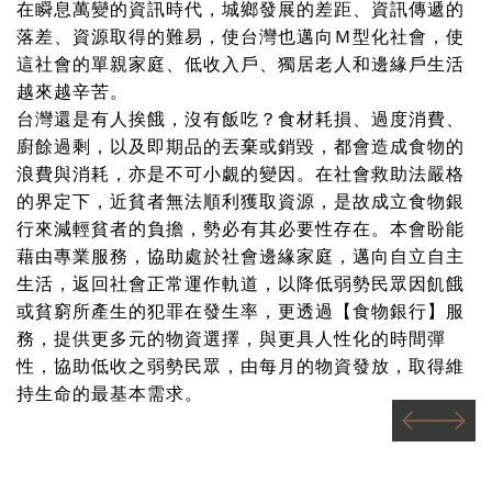
在瞬息萬變的資訊時代，城鄉發展的差距、資訊傳遞的
落差、資源取得的難易，使台灣也邁向Ｍ型化社會，使
這社會的單親家庭、低收入戶、獨居老人和邊緣戶生活
越來越辛苦。
台灣還是有人挨餓，沒有飯吃？食材耗損、過度消費、
廚餘過剩，以及即期品的丟棄或銷毀，都會造成食物的
浪費與消耗，亦是不可小覷的變因。在社會救助法嚴格
的界定下，近貧者無法順利獲取資源，是故成立食物銀
行來減輕貧者的負擔，勢必有其必要性存在。本會盼能
藉由專業服務，協助處於社會邊緣家庭，邁向自立自主
生活，返回社會正常運作軌道，以降低弱勢民眾因飢餓
或貧窮所產生的犯罪在發生率，更透過【食物銀行】服
務，提供更多元的物資選擇，與更具人性化的時間彈
性，協助低收之弱勢民眾，由每月的物資發放，取得維
持生命的最基本需求。
prev
next