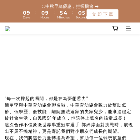
1
1
1
1
6
6
5
5
1
1
6
6
🌕中秋早鳥優惠，把握機會 ➡️
🌕中秋早鳥優惠，把握機會 ➡️
:
:
:
:
:
:
0
0
9
9
0
0
9
9
5
5
4
4
0
0
5
5
立 即 下 單
立 即 下 單
Days
Days
Hours
Hours
Minutes
Minutes
Seconds
Seconds
9
9
9
8
8
8
8
4
4
3
3
4
4
8
8
8
7
7
7
7
3
3
2
2
3
3
🚚 全館滿$1200元享免運(常溫) 🧊滿$1500元享免運費(低溫) 🌟
7
7
7
6
6
6
6
2
2
1
1
2
2
離島地區，滿$3000就免運(常溫)
6
6
6
5
5
5
5
1
1
0
0
1
1
5
5
9
5
4
4
4
4
0
0
0
0
4
4
9
8
4
9
3
3
3
3
✈️ 港澳配送 - 滿$3000免運(常溫) 
3
3
8
7
3
8
2
2
2
2
2
2
7
6
2
7
1
1
1
1
1
1
6
5
1
6
🌕中秋早鳥優惠，把握機會 ➡️
0
0
0
0
:
:
:
0
9
0
9
5
4
0
5
立 即 下 單
Days
Hours
Minutes
Seconds
8
8
4
3
4
7
7
3
2
3
"每一次撐起的瞬間，都是在為夢想蓄力"
6
6
2
1
2
簡單李與中華育幼協會聯名啦，中華育幼協會致力於幫助低
5
5
1
0
1
齡、低學歷、低技能，離院無法返家的失家兒少，能漸進穩定
4
4
0
0
於社會生活，自民國91年成立，也陪伴上萬名的孩童成長！
3
3
這次合作不僅象徵世界舉重冠軍選手-郭婞淳面對挑戰時，展現
2
2
出不屈不撓精神，更是寄託我們對小朋友們成長的期望。
1
1
現在，我們將這份力量轉換為希望，幫助每一位弱勢孩童們