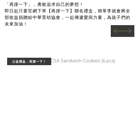
0
0
「再撐一下」，勇敢追求自己的夢想！
即日起只要官網下單【再撐一下】聯名禮盒，簡單李就會將全
部收益捐贈給中華育幼協會，一起傳遞愛與力量，為孩子們的
未來加油！
prev
next
公益禮盒，再撐一下！