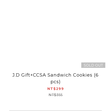
SOLD OUT
J.D Gift×CCSA Sandwich Cookies (6
pcs)
NT$299
NT$355